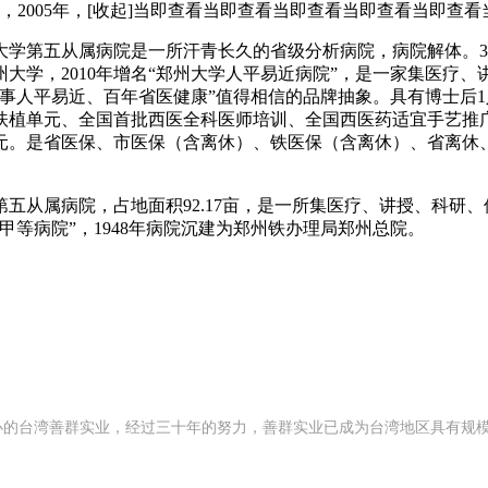
月，2005年，[收起]当即查看当即查看当即查看当即查看当即
第五从属病院是一所汗青长久的省级分析病院，病院解体。3
大学，2010年增名“郑州大学人平易近病院”，是一家集医疗
院办事人平易近、百年省医健康”值得相信的品牌抽象。具有博士后
扶植单元、全国首批西医全科医师培训、全国西医药适宜手艺推
元。是省医保、市医保（含离休）、铁医保（含离休）、省离休
第五从属病院，占地面积92.17亩，是一所集医疗、讲授、科
批“甲等病院”，1948年病院沉建为郑州铁办理局郑州总院。
 年创办的台湾善群实业，经过三十年的努力，善群实业已成为台湾地区具有