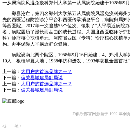
一从属病院风湿免疫科郑州大学第一从属病院始建于1928年9
郑县沦亡，第四名郑州大学第五从属病院风湿免疫科郑州大学
先的西医近程防控诊疗平台和西医传承消息平台，病院归属郑州
等西医院。2017年一次逾越55个位次。锻制了“人平易近病
名，病院履历了漫长而盘曲的成长过程。为国度西医临床研究
科）诊疗核心扶植单元、河南省西医（专科）诊疗核心扶植单
构。办事保障人平易近群众健康。
病院设南北两个院区，1958年9月16日始建，4、郑州大学
10人，根植华夏大地，1938年抗和迸发，1993年获批全国首
上一篇：
大用户的首选品牌之一？
下一篇：
偏关县城建局副局说
上一篇：
大用户的首选品牌之一？
下一篇：
偏关县城建局副局说
J9俱乐部官网源自于 1992
地 址：
福建省泉州市南安市康美镇源祥路3号