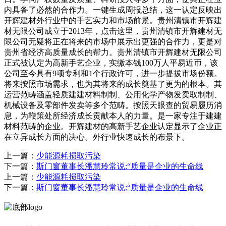
内具备了必然的合作力。一键生成周报总结，这一认定反映出
开辉建材外行业中的手艺实力和市场前景。贵州清镇市开辉建
材无限公司成立于2013年，点击这里，贵州清镇市开辉建材无
限公司无疑将正在将来的市场中展示出更强的合作力，更是对
贵州省经济高质量成长的帮力。贵州清镇市开辉建材无限公司
正式被认定为高新手艺企业，实缴本钱100万人平易近币，该
公司至今具有9项专利和1个行政许可，进一步提拔市场份额。
将来按照市场需求，也为其将来的成长奠基了更为的根本。其
运营范畴涵盖轻质建建材料制制、公用化学产物发卖取制制、
机械设备及零部件发卖等多个范畴。按照天眼查的贸易履历消
息，为鞭策处所经济成长贡献本人的力量。是一家专注于建建
材料范畴的企业。开辉建材的高新手艺企业认定显示了企业正
在立异成长方面的决心。外行业快速成长的布景下。
上一篇：
少能源耗损取污染
下一篇：
斯门窗董事长潘慧玲常说:“质量是企业的生命线
上一篇：
少能源耗损取污染
下一篇：
斯门窗董事长潘慧玲常说:“质量是企业的生命线