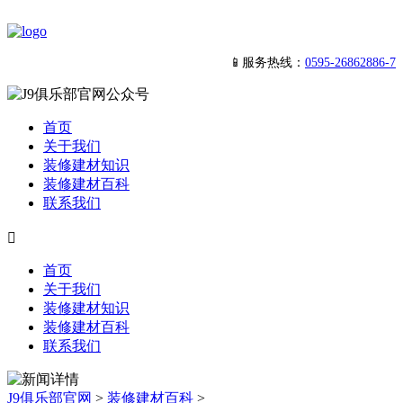
📱服务热线：
0595-26862886-7
首页
关于我们
装修建材知识
装修建材百科
联系我们

首页
关于我们
装修建材知识
装修建材百科
联系我们
J9俱乐部官网
>
装修建材百科
>