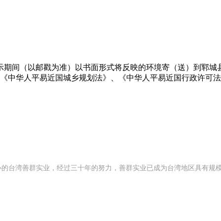
期间（以邮戳为准）以书面形式将反映的环境寄（送）到郓城县
据《中华人平易近国城乡规划法》、《中华人平易近国行政许可
 年创办的台湾善群实业，经过三十年的努力，善群实业已成为台湾地区具有