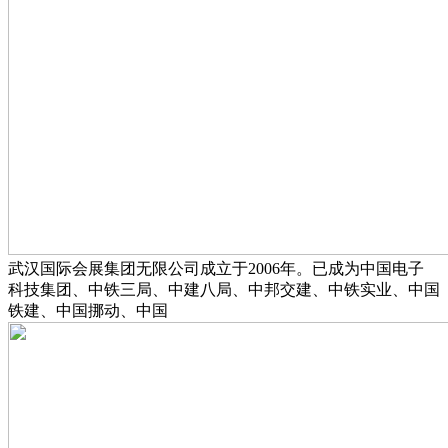
武汉国际会展集团无限公司成立于2006年。已成为中国电子
科技集团、中铁三局、中建八局、中邦交建、中铁实业、中国
铁建、中国挪动、中国