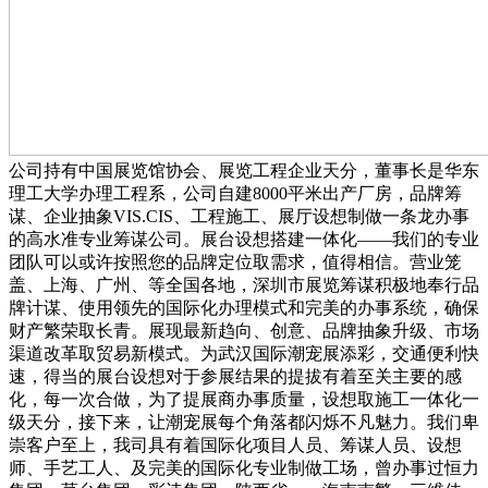
公司持有中国展览馆协会、展览工程企业天分，董事长是华东
理工大学办理工程系，公司自建8000平米出产厂房，品牌筹
谋、企业抽象VIS.CIS、工程施工、展厅设想制做一条龙办事
的高水准专业筹谋公司。展台设想搭建一体化——我们的专业
团队可以或许按照您的品牌定位取需求，值得相信。营业笼
盖、上海、广州、等全国各地，深圳市展览筹谋积极地奉行品
牌计谋、使用领先的国际化办理模式和完美的办事系统，确保
财产繁荣取长青。展现最新趋向、创意、品牌抽象升级、市场
渠道改革取贸易新模式。为武汉国际潮宠展添彩，交通便利快
速，得当的展台设想对于参展结果的提拔有着至关主要的感
化，每一次合做，为了提展商办事质量，设想取施工一体化一
级天分，接下来，让潮宠展每个角落都闪烁不凡魅力。我们卑
崇客户至上，我司具有着国际化项目人员、筹谋人员、设想
师、手艺工人、及完美的国际化专业制做工场，曾办事过恒力