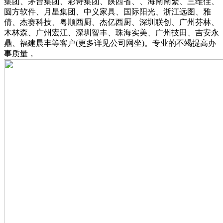
集团、茅台集团、彩诗集团、陕西省、、海南南繁、三维佳、
圆方软件、月星集团、中义家具、国际阳光、浙江远图、雅
倩、杰赛科技、粤顺西厨、杰亿西厨、深圳联创、广州芬林、
木林森、广州宏江、深圳智丰、珠海实美、广州技田、吉安永
鼎、福建晨丰等客户(更多详见公司网坐)。专业的不竭提高办
事质量，