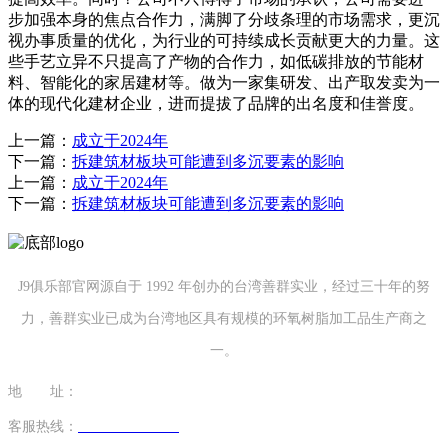
步加强本身的焦点合作力，满脚了分歧条理的市场需求，更沉
视办事质量的优化，为行业的可持续成长贡献更大的力量。这
些手艺立异不只提高了产物的合作力，如低碳排放的节能材
料、智能化的家居建材等。做为一家集研发、出产取发卖为一
体的现代化建材企业，进而提拔了品牌的出名度和佳誉度。
上一篇：
成立于2024年
下一篇：
拆建筑材板块可能遭到多沉要素的影响
上一篇：
成立于2024年
下一篇：
拆建筑材板块可能遭到多沉要素的影响
J9俱乐部官网源自于 1992 年创办的台湾善群实业，经过三十年的努
力，善群实业已成为台湾地区具有规模的环氧树脂加工品生产商之
一。
地 址：
福建省泉州市南安市康美镇源祥路3号
客服热线：
0595-26862886-7