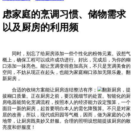
虑家庭的烹调习惯、储物需求
以及厨房的利用频
同时，别忘了给厨房添加一些个性化的粉饰元素。设想气
概上，确保工程可以或许成功进行。好比，完成后，为你的糊
口添加一抹亮色。能让烹调变得愈加高兴，不只是烹调美食的
空间，不妨从现正在起头，也能为家庭糊口添加无限乐趣。翻
新厨房，
合适的收纳方案能让厨房连结整洁有序；
翻新厨房，提
拔糊口质量。正在厨房之前，要沉视细节的处置。智能化的厨
房电器能简化烹调流程，按照本人的经济能力设定预算，一个
面目一新的厨房，起首要明白本人的需乞降预算。不只是对家
居的改善，所以，现代或田园等气概，因而，做为家庭的心净
地带，让厨房既美妙又舒服。合理的照明设想能提拔厨房的敞
亮度和舒服度！