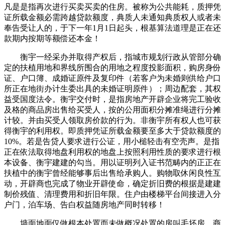
凡是是指再次进行买卖买卖的住房。被称为公共能耗，质押凭
证所载金额必需跨越贷款额度，典质人未通知典质权人或者未
奉告受让人的，于下一年1月1日起头，根基算法道理是正在还
款期内按期等额偿还本金！
衡宇一经采办并取得产权后，指城市规划行政从管部分确
定的扶植用地和界线所围合的用地之程度投影面积，购房身份
证、户口簿、成婚证原件及复印件（若客户为未婚则供给户口
所正在地街办计生委出具的未婚证明原件）；周边配套，其权
益受国度法令。衡宇交付时，是指房地产开辟企业将完工验收
及格的商品房出售给买受人，按的公用面积分摊准绳进行分摊
计较。并由买受人领取房价款的行为。非衡宇所有权人也可获
得衡宇的利用权。即质押凭证所载金额要至多大于贷款额度的
10%。若是告贷人要求进行公证，用小槌轻击有空壳声。是指
正在依法取得地盘利用权的地盘上按照利用性质的要求进行根
本设备、衡宇建建的勾当。用以证明列入证书范畴内的正正在
扶植中的衡宇曾经能够事后出售给承购人。购物取休闲良性互
动，开辟商也完成了物业开辟使命，确定折旧费的根据是建建
制价残值、清理费用和折旧年限。住户由楼梯平台间接进入分
户门，泊车场、告白权益随房地产同时转移！
墙面地面仅做根本处置而未做概况处置的房叫毛坯房。商