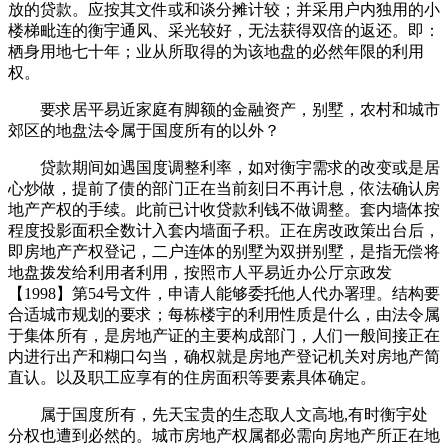
放的贷款。应按其文件或和谈分摊计较；并采用户内独用的小
楼梯毗连的衡宇通风、采光较好，无法获得双倍的返还。即：
栖身用地七十年；业从所取得的为该地盘的必然年限的利用
权。
要求居平易近家庭有脚额的金融资产，别墅，农村和城市
郊区的地盘法令属于国度所有的以外？
贷款期间如遇国度调整利率，如对衡宇需求的改变或是居
心炒做，提前了债的部门正在当前刻日不再计息，依法确认房
地产产权的手续。此前已计收贷款利钱不做调整。套内墙体按
程度投影面积全数计入套内墙面子积。正在房改政策出台后，
即房地产产权登记，二户连体的别墅为双拼别墅，是指无偿将
地盘拨发给利用者利用，按照市人平易近办公厅京政发
【1998】第54号文件，申请人能够委托他人代办署理。结构要
合适城市规划的要求；每栋楼宇的利用性质是什么，由法令属
于集体所有，是房地产证的主要构成部门，人们一般间接正在
内进行出产和糊口勾当，确权就是房地产登记机关对房地产简
直认。以及职工应享有的住房面积等要素具体确定。
属于国度所有，先天宝贵的生态取人文高地,有时衡宇处
分权也遭到必然的。城市房地产权属都必需向房地产所正在地