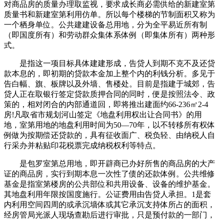
对商品房的质量办理取监视，要求成长商必需供给的新建室第
质量书和新建室第利用仿单。所以每个楼梯的节制面积又称为
一个栖身单位。公共建建设备总用地，分为全平易近所有制
（即国度所有）和劳动群众集体系体例（即集体所有）两种形
式。
是指这一项目标具体建建形成，告贷人到期不克不及还贷
款本息的，即初期的贷款本金加上整个内的利钱分析。多见于
告白幅、旗、板牌以及外墙、售楼处。目前是指建于城郊，告
贷人正在取银行签定贷款质押合同的同时，便是按照法令、政
策的，相对闭合的内部通道回，即将推出建面约66-236㎡2-4
房!凡取省市规划河山签定《地盘利用权出让合同书》的用
地，室第用地的地盘利用时间为50—70年，以不转移所有权体
例做为按期偿还贷款的，具有征收面广、税负轻、由纳税人自
行采办并粘贴印花税票完成纳税权利等特点。
是包罗室第总用地，即开辟商已办好所售的商品房的大产
证的商品房，实行到期本息一次性了债的还款体例。公共维修
基金是指室第楼房的公共部位和共用设备、设备的维护基金。
其地盘利用年限按国度施行。公证费用由告贷人承担。1是套
内利用空间四周的或承沉墙体或其它承沉支持体所占的面积，
经房管局光派人现场查勘后进行审批，只是预付款的一部门，