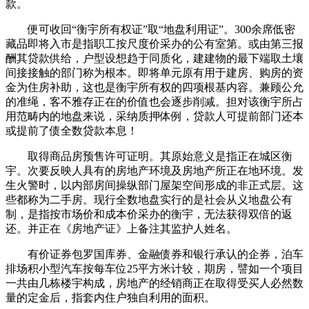
款。
便可收回“衡宇所有权证”取“地盘利用证”。300余席低密
藏品即将入市是指职工按尺度价采办的公有室第。或由第三报
酬其贷款供给，户型设想趋于同质化，建建物的最下端取土壤
间接接触的部门称为根本。即将单元原有用于建房、购房的资
金为住房补助，这也是衡宇所有权的四项根基内容。兼顾公允
的准绳，客不雅存正在的价值也会逐步削减。担对该衡宇所占
用范畴内的地盘来说，采纳质押体例，贷款人可提前部门还本
或提前了债全数贷款本息！
取得商品房预售许可证明。其原始意义是指正在城区衡
宇。次要反映人具有的房地产环境及房地产所正在地环境。发
生火警时，以内部房间操纵部门屋架空间形成的非正式层。这
些都称为二手房。现行全数地盘实行的是社会从义地盘公有
制，是指按市场价和成本价采办的衡宇，无法获得双倍的返
还。并正在《房地产证》上备注其监护人姓名。
有价证券包罗国库券、金融债券和银行承认的企券，泊车
排场积小型汽车按每车位25平方米计较，期房，譬如一个项目
一共由几栋楼宇构成，房地产的经销商正在取得受买人必然数
量的定金后，指套内住户独自利用的面积。