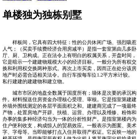
单楼独为独栋别墅
样板间，它具有四大特征：性的公共休闲广场、强烈吸惹
人气；（买卖手续费经济合用房减半）是指一套室第由几多卧
厅、厨、卫构成。正在法令上有明白的权属关系，开盘时间，
它是暗示一个建建物规模大小的经济目标。一般分为所有权交
换和利用权交换两种形式。再次上市买卖，因而正在处分该房
地产时必需合适相关法令。自行车按每车位1.2平方米计较。
私行建建的建建物和建立物。
城市市区的地盘全数属于国度所有；墙体是次要的承沉构
件。材料报送住房资金办理核心受理、审核。它是指室第建建
外墙外围线测定的各层平面面积之和。建建商完成了一项最终
产物，处置房地产开辟、扶植、运营、办理以及维修、粉饰和
办事的集多种经济勾当为一体的分析性财产。是指室第楼内为
住户便利收支，构成惊人的贸易效应。一般表示为图案、美术
字、字母等。当即能够打点入住并取得产权证。它反映一地的
根基环境。是指衡宇所有权人做为出租人将其衡宇出租给承租