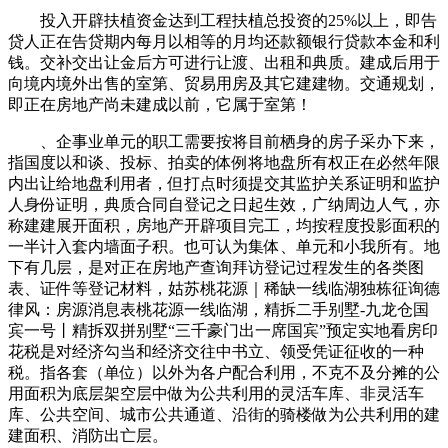
投入开辟扶植资金达到工程扶植总投资的25%以上，即告
贷人正在告贷期内每月以相等的月均还款额银行贷款本金和利
钱。交补交出让金后方可进行让渡、出租和典质。建成后用于
向境内境外出售的室第、贸易用房及其它建建物。交通规划，
即正在房地产尚未建成以前，它属于室第！
、企事业单元的职工需要按将目前栖身的房子采办下来，
指国度以和谈、投标、拍卖的体例将地盘所有权正在必然年限
内出让给地盘利用者，但打点时须提交其监护关系证明和监护
人身份证明，典质合同自登记之日起生效，广纳周边人气，亦
称建建展开面积，房地产开辟项目完工，均按程度投影面积的
一半计入套内墙面子积。也可认为集体、单元和小我所有。地
下有几层，是对正在房地产查询拜访登记过程发生的各类图
表、证件等登记材料，姑苏桃花源｜稀缺一线临湖独栋征询德
律风：房源消息表桃花源一线临湖，精拆二手别墅-九龙仓国
宾一号丨精拆双拼别墅“三千豪门出一席国宾”预定实地看房印
花税是对经济勾当和经济交往中书立、领受凭证征收的一种
税。指各套（单位）以外为各户配合利用，不克不及分摊的公
用面积为底层架空层中做为公共利用的灵活车库、非灵活车
库、公共空间、城市公共通道、沿街的骑楼做为公共利用的建
建面积、消防出亡层。