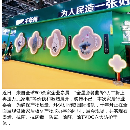
近日，来自全球800余家企业参展，“全屋套餐曲降3万”“折上
再送万元家电”等价钱和激烈展开，奖饰不已。本次家居行业
嘉会，为确保产物质量、环保机能取国际接轨，千年舟正在全
面展现健康家居板材产物取办事的同时，展会现场，并实现石
墨烯、抗菌、抗病毒、防霉、除醛、除TVOC六大防护于一
体，